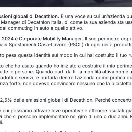
sioni globali di Decathlon
. È una voce su cui un’azienda pu
ager di Decathlon Italia, di come la sua azienda sta usando 
 dal commuting in auto a quello attivo.
l 2024 è Corporate Mobility Manager
. Il suo perimetro copr
i Piani Spostamenti Casa-Lavoro (PSCL) di ogni unità produtti
pesa questa identità sul modo in cui hai costruito il tuo r
o che ho usato quando ho iniziato a costruire il mio perim
tutte le persone. Quando parti da lì,
la mobilità attiva non è 
otti e servizi, e portarla dentro l’azienda come pratica quo
tenza forte: non dovevo convincere nessuno che la biciclett
l 12,5% delle emissioni globali di Decathlon. Perché concent
 cui possiamo attivare leve operative e ottenere risultati g
i
che si possono implementare nel giro di uno o due anni. 
i.