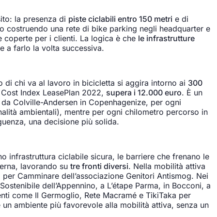
ito: la presenza di
piste ciclabili entro 150 metri
e di
amo costruendo una rete di bike parking negli headquarter e
re coperte per i clienti. La logica è che
le infrastrutture
ce a farlo la volta successiva.
di chi va al lavoro in bicicletta si aggira intorno ai
300
Car Cost Index LeasePlan 2022,
supera i 12.000 euro
. È un
i da Colville-Andersen in Copenhagenize, per ogni
rnalità ambientali), mentre per ogni chilometro percorso in
uenza, una decisione più solida.
 infrastruttura ciclabile sicura, le barriere che frenano le
terna, lavorando su
tre fronti diversi
. Nella mobilità attiva
i per Camminare dell’associazione Genitori Antismog. Nei
 Sostenibile dell’Appennino, a L’étape Parma, in Bocconi, a
enti come Il Germoglio, Rete Macramé e TikiTaka per
re un ambiente più favorevole alla mobilità attiva, senza un