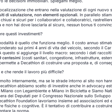
o le decisioni immobiliari. Spiegami meglio.
localizzazione che entrano nella valutazione di ogni nuovo s
siti di valutazione, non elementi opzionali
. In parallelo sti
chiusi e sicuri per i collaboratori e collaboratrici, rastrellie
tta e non hai dove lasciarla al sicuro, nessun bonus ti convin
re questi investimenti?
modalità è quello che funziona meglio. Il costo annuo stimato 
ponderato sui primi 4 anni di vita del veicolo, secondo il 
uesto si aggiunge il livello macro: secondo i dati raccolt
9 centesimi
(costi sanitari, congestione, infrastrutture, este
ermette a Decathlon di costruire una proposta e, di conseg
 che rende il lavoro più difficile?
molto internamente, ma se le strade intorno al sito non hanno
 Decathlon abbiamo scelto di investire anche in advocacy es
 Milano con Legambiente e Milano in Bicicletta e Siamo Nat
Camera dei Deputati per il Congresso Nazionale sullo Sviluppo
Decathlon Foundation lavoriamo insieme ad associazioni ed 
e fisiche o cognitive. È il tentativo di contribuire a costrui
entare la norma.