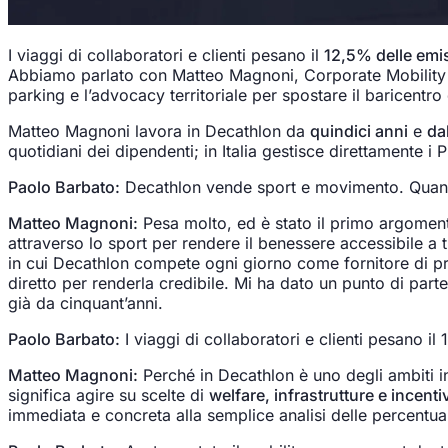
I viaggi di collaboratori e clienti pesano il
12,5% delle emis
Abbiamo parlato con Matteo Magnoni, Corporate Mobility Man
parking e l’advocacy territoriale per spostare il baricentro
Matteo Magnoni lavora in Decathlon da
quindici anni
e
da
quotidiani dei dipendenti; in Italia gestisce direttamente 
Paolo Barbato:
Decathlon vende sport e movimento. Quanto 
Matteo Magnoni:
Pesa molto, ed è stato il primo argoment
attraverso lo sport per rendere il benessere accessibile a 
in cui Decathlon compete ogni giorno come fornitore di prod
diretto per renderla credibile. Mi ha dato un punto di par
già da cinquant’anni.
Paolo Barbato:
I viaggi di collaboratori e clienti pesano i
Matteo Magnoni:
Perché in Decathlon è uno degli ambiti in
significa agire su scelte di
welfare, infrastrutture e incentiv
immediata e concreta alla semplice analisi delle percentual