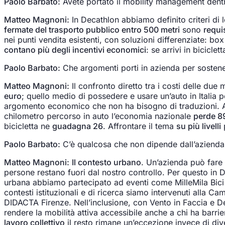
Paolo Barbato:
Avete portato il mobility management dentr
Matteo Magnoni:
In Decathlon abbiamo definito criteri di 
fermate del trasporto pubblico entro 500 metri
sono
requi
nei punti vendita esistenti, con soluzioni differenziate: box 
contano più degli incentivi economici
: se arrivi in bicicle
Paolo Barbato:
Che argomenti porti in azienda per sostene
Matteo Magnoni:
Il confronto diretto tra i costi delle due 
euro
; quello medio di possedere e usare un’auto in Italia 
argomento economico che non ha bisogno di traduzioni. A q
chilometro percorso in auto l’economia nazionale
perde 8
bicicletta ne
guadagna 26
. Affrontare il tema
su più livelli
p
Paolo Barbato:
C’è qualcosa che non dipende dall’azienda e
Matteo Magnoni:
Il contesto urbano
. Un’azienda può fare 
persone restano fuori dal nostro controllo. Per questo in
urbana abbiamo partecipato ad eventi come MilleMila Bici
contesti istituzionali e di ricerca siamo intervenuti alla 
DIDACTA Firenze. Nell’inclusione, con Vento in Faccia e 
rendere la mobilità attiva accessibile anche a chi ha barrier
lavoro collettivo
il resto rimane un’eccezione invece di div