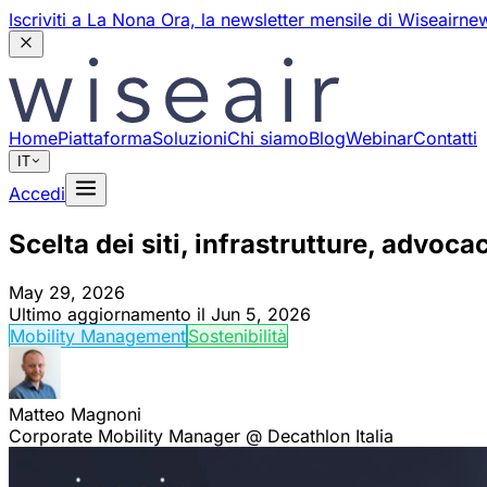
Iscriviti a La Nona Ora,
la newsletter mensile di Wiseair
new
Home
Piattaforma
Soluzioni
Chi siamo
Blog
Webinar
Contatti
IT
Accedi
Scelta dei siti, infrastrutture, advoc
May 29, 2026
Ultimo aggiornamento il
Jun 5, 2026
Mobility Management
Sostenibilità
Matteo Magnoni
Corporate Mobility Manager @ Decathlon Italia