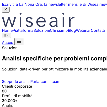
Iscriviti a La Nona Ora,
la newsletter mensile di Wiseair
new
Home
Piattaforma
Soluzioni
Chi siamo
Blog
Webinar
Contatti
IT
Accedi
Soluzioni
Analisi specifiche per problemi comp
Soluzioni data-driven per ottimizzare la mobilità aziendale 
Scopri le analisi
Parla con il team
Clienti corporate
80+
Profili di mobilità
30,000+
Analisi