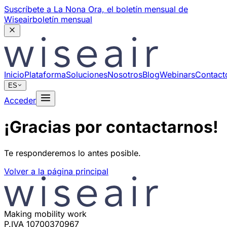
Suscríbete a La Nona Ora,
el boletín mensual de
Wiseair
boletín mensual
Inicio
Plataforma
Soluciones
Nosotros
Blog
Webinars
Contact
ES
Acceder
¡Gracias por contactarnos!
Te responderemos lo antes posible.
Volver a la página principal
Making mobility work
P.IVA 10700370967