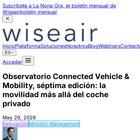
Suscríbete a La Nona Ora,
el boletín mensual de
Wiseair
boletín mensual
Inicio
Plataforma
Soluciones
Nosotros
Blog
Webinars
Contact
ES
Acceder
Observatorio Connected Vehicle &
Mobility, séptima edición: la
movilidad más allá del coche
privado
May 29, 2026
Innovación
Mobility Management