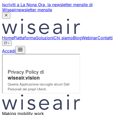
Iscriviti a La Nona Ora,
la newsletter mensile di
Wiseair
newsletter mensile
Home
Piattaforma
Soluzioni
Chi siamo
Blog
Webinar
Contatti
IT
Accedi
Making mobility work