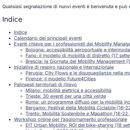
Qualsiasi segnalazione di nuovi eventi è benvenuta e può 
Indice
Indice
Calendario dei principali eventi
Eventi chiave per i professionisti del Mobility Mana
Bologna: accessibilità aeroportuale e intermoda
Fano: il modello di mobilità di distretto (17 set
Brescia: la Giornata del Mobility Management (
Iniziative di respiro nazionale e internazionale
Perugia: City Flows e le disuguaglianze nella mo
Firenze: il modello Future4Cities
Palinsesti territoriali di rilievo
Milano: mobilità elettrica e accessibilità
Trieste: 30 eventi per una città verde
Roma: un programma diffuso per la mobilità inc
Bergamo: Festival della Mobilità Ciclabile (16-2
Trento: Mobilità Sostenibile e Mapathon (16-22
Workshop online per l’aggiornamento professionale
EIT Urban Mobility: ROI del bike-sharing (18 se