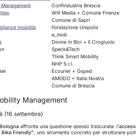
ty Management
Confindustria Brescia
illas
Will Media + Comune Firenze
Comune di Sapri
glianze mobilità
Fondazione Unipolis
e_mob
e
Donne in Bici + Il Crogiuolo
on
Speck&Tech
Think Smart Mobility
NHP S.r.l.
ale
Ecourier + Gsped
AMODO + Italia Nostra
Comune di Brescia
 Mobility Management
tà (16 settembre)
 Bologna
affronta una questione spesso trascurata: l’
accessib
 Bike Friendly”
, uno strumento concreto per strutturare poli