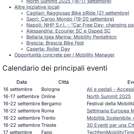
North Summit 2025 (16-17 settembre)
Altre iniziative locali
Cagliari: Raggiosas Bike pRide (21 settembre)
Sapri: Cargo Mondo (19-20 settembre)
Napoli: NHP S.r.l. - “Car Free Day: changing pa
Alessandria: Ecourier SC e Gsped SC
Bellaria Igea Marina: Mobility Pentathlon
Brescia: Brescia Bike Fest
Caserta: Roller Day
Opportunità concrete per i Mobility Manager
Calendario dei principali eventi
Data
Città
Ev
16 settembre
Bologna
Ali e pedali - Access
16-17 settembre
Online
North Summit 2025
16-22 settembre
Bergamo
Festival della Mobilit
16-22 settembre
Roma
Settimana Europea M
16-22 settembre
Trento
Mobilità Sostenibile
16-22 settembre
Trieste
30 Eventi per una Ci
17 settembre
Fano
TechfemMobilityTime 