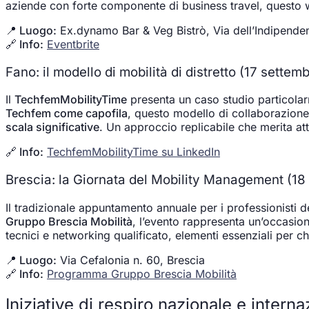
aziende con forte componente di business travel, questo
📍 Luogo:
Ex.dynamo Bar & Veg Bistrò, Via dell’Indipende
🔗 Info:
Eventbrite
Fano: il modello di mobilità di distretto (17 settem
Il
TechfemMobilityTime
presenta un caso studio particolar
Techfem come capofila
, questo modello di collaborazione
scala significative
. Un approccio replicabile che merita atte
🔗 Info:
TechfemMobilityTime su LinkedIn
Brescia: la Giornata del Mobility Management (18
Il tradizionale appuntamento annuale per i professionisti 
Gruppo Brescia Mobilità
, l’evento rappresenta un’occasion
tecnici e networking qualificato, elementi essenziali per c
📍 Luogo:
Via Cefalonia n. 60, Brescia
🔗 Info:
Programma Gruppo Brescia Mobilità
Iniziative di respiro nazionale e interna