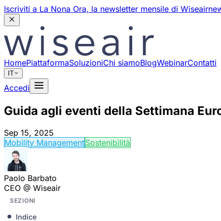
Iscriviti a La Nona Ora,
la newsletter mensile di Wiseair
new
Home
Piattaforma
Soluzioni
Chi siamo
Blog
Webinar
Contatti
IT
Accedi
Guida agli eventi della Settimana Eur
Sep 15, 2025
Mobility Management
Sostenibilità
Paolo Barbato
CEO @ Wiseair
SEZIONI
Indice