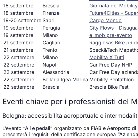
18 settembre
Brescia
Giornata del Mobili
18 settembre
Firenze
Future4Cities - Super
19-20 settembre
Sapri
Cargo Mondo
19 settembre
Perugia
City Flows - Disugua
19 settembre
Milano
e_mob pre-evento
21 settembre
Cagliari
Raggiosas Bike pRid
21 settembre
Trento
Speck&Tech Mapath
22 settembre
Milano
Mobilità X Tutti
22 settembre
Napoli
Car Free Day NHP
22 settembre
Alessandria
Car Free Day aziend
22 settembre
Bellaria Igea Marina
Mobility Pentathlon
22 settembre
Brescia
Brescia Bike Fest
Eventi chiave per i professionisti del
Bologna: accessibilità aeroportuale e intermodali
L’evento
“Ali e pedali”
organizzato da
FIAB e Aeroporto di
presenterà i requisiti della certificazione europea
“Azienda