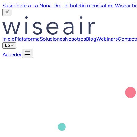
Suscríbete a La Nona Ora,
el boletín mensual de Wiseair
bo
Inicio
Plataforma
Soluciones
Nosotros
Blog
Webinars
Contact
ES
Acceder