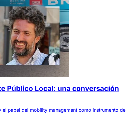
te Público Local: una conversación
 y el papel del mobility management como instrumento de